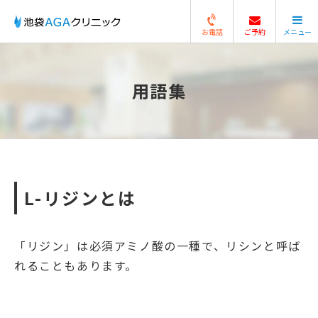
お電話
ご予約
メニュー
閉じる
用語集
L-リジンとは
「リジン」は必須アミノ酸の一種で、リシンと呼ば
れることもあります。