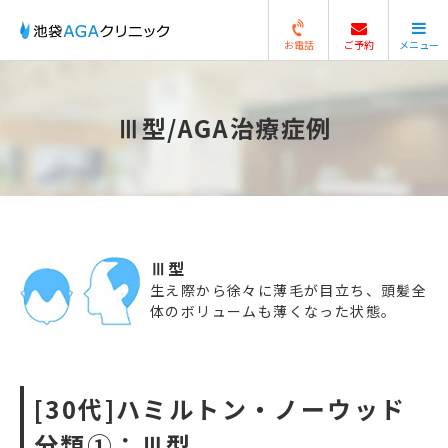
お電話
ご予約
メニュー
閉じる
Ⅲ型/AGA治療症例
Ⅲ型
生え際から徐々に薄毛が目立ち、頭髪全
体のボリュームも薄くなった状態。
[30代]ハミルトン・ノーウッド
分類①：Ⅲ型