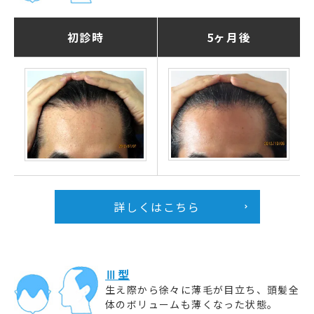
初診時
5ヶ月後
詳しくはこちら
Ⅲ型
生え際から徐々に薄毛が目立ち、頭髪全
体のボリュームも薄くなった状態。