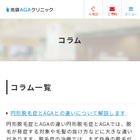
お電話
ご予約
メニュー
閉じる
コラム
コラム一覧
円形脱毛症とAGAとの違いについて解説します
円形脱毛症とAGAの違い円形脱毛症とAGAでは、脱
毛が発症する対象や毛髪の抜け方などに大きな違い
があります。脱毛症の治療では、まず自身の脱毛が